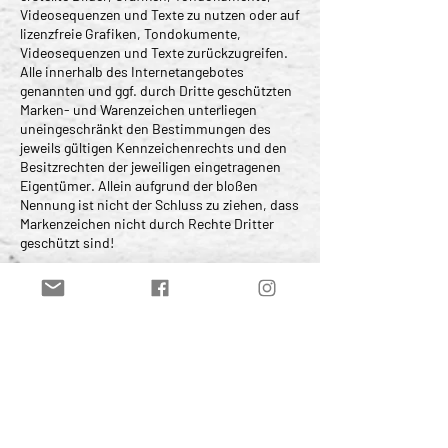
Videosequenzen und Texte zu nutzen oder auf
lizenzfreie Grafiken, Tondokumente,
Videosequenzen und Texte zurückzugreifen.
Alle innerhalb des Internetangebotes
genannten und ggf. durch Dritte geschützten
Marken- und Warenzeichen unterliegen
uneingeschränkt den Bestimmungen des
jeweils gültigen Kennzeichenrechts und den
Besitzrechten der jeweiligen eingetragenen
Eigentümer. Allein aufgrund der bloßen
Nennung ist nicht der Schluss zu ziehen, dass
Markenzeichen nicht durch Rechte Dritter
geschützt sind!
Das Copyright für veröffentlichte, vom Autor
selbst erstellte Objekte bleibt allein beim
Autor der Seiten. Eine Vervielfältigung oder
Verwendung solcher Grafiken,
Tondokumente, Videosequenzen und Texte in
anderen elektronischen oder gedruckten
Publikationen ist ohne ausdrückliche
Zustimmung des Autors nicht gestattet.