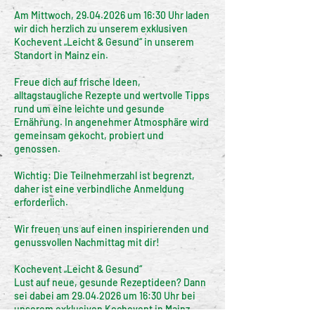
e
Am Mittwoch, 29.04.2026 um 16:30 Uhr laden
t
wir dich herzlich zu unserem exklusiven
Kochevent „Leicht & Gesund“ in unserem
Standort in Mainz ein.
Freue dich auf frische Ideen,
alltagstaugliche Rezepte und wertvolle Tipps
rund um eine leichte und gesunde
Ernährung. In angenehmer Atmosphäre wird
gemeinsam gekocht, probiert und
genossen.
Wichtig: Die Teilnehmerzahl ist begrenzt,
daher ist eine verbindliche Anmeldung
erforderlich.
Wir freuen uns auf einen inspirierenden und
genussvollen Nachmittag mit dir!
Kochevent „Leicht & Gesund“
Lust auf neue, gesunde Rezeptideen? Dann
sei dabei am 29.04.2026 um 16:30 Uhr bei
unserem exklusiven Kochevent in Mainz.