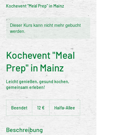
Kochevent "Meal Prep" in Mainz
Dieser Kurs kann nicht mehr gebucht
werden.
Kochevent "Meal
Prep" in Mainz
Leicht genießen, gesund kochen,
gemeinsam erleben!
12
Euro
Beendet
B
12 €
Haifa-Allee
e
e
n
Beschreibung
d