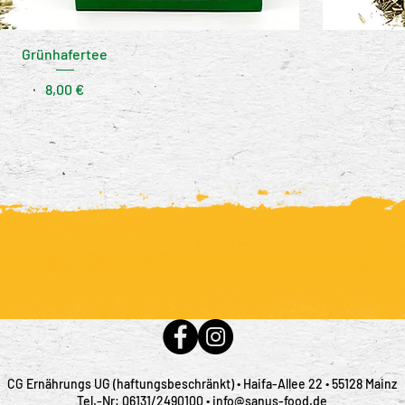
Grünhafertee
Preis
8,00 €
CG Ernährungs UG (haftungsbeschränkt) ∙ Haifa-Allee 22 ∙ 55128 Mainz
Tel.-Nr: 06131/2490100 ∙ info@sanus-food.de